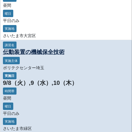
昼間
曜日
平日のみ
実施地
さいたま市大宮区
講習名
伝動装置の機械保全技術
実施主体
ポリテクセンター埼玉
実施日
9/8（火）,9（水）,10（木）
時間帯
昼間
曜日
平日のみ
実施地
さいたま市緑区