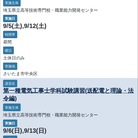
実施主体
埼玉県立高等技術専門校・職業能力開発センター
実施日
9/5(土),9/12(土)
時間帯
昼間
曜日
土休日のみ
実施地
さいたま市中央区
講習名
第一種電気工事士学科試験講習(送配電と理論・法
令編)
実施主体
埼玉県立高等技術専門校・職業能力開発センター
実施日
9/6(日),9/13(日)