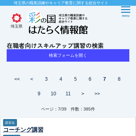
埼玉県の職業訓練やキャリア教育に関する総合サイト
menu
埼玉県
在職者向けスキルアップ講習の検索
検索フォームを開く
<<
<
3
4
5
6
7
8
9
10
11
>
>>
ページ：7/39 件数：385件
講習名
コーチング講習