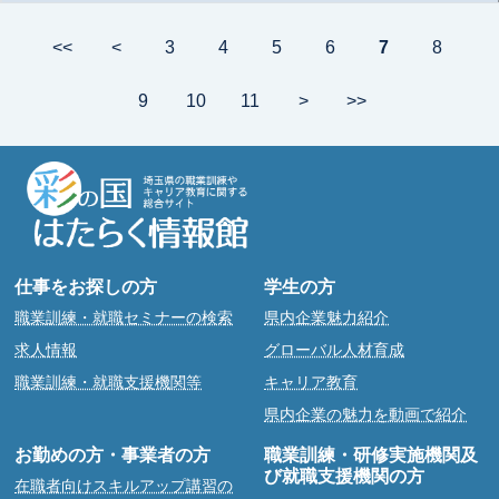
<<
<
3
4
5
6
7
8
9
10
11
>
>>
仕事をお探しの方
学生の方
職業訓練・就職セミナーの検索
県内企業魅力紹介
求人情報
グローバル人材育成
職業訓練・就職支援機関等
キャリア教育
県内企業の魅力を動画で紹介
お勤めの方・事業者の方
職業訓練・研修実施機関及
び就職支援機関の方
在職者向けスキルアップ講習の