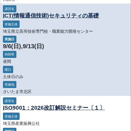
講習名
ICT(情報通信技術)セキュリティの基礎
実施主体
埼玉県立高等技術専門校・職業能力開発センター
実施日
9/6(日),9/13(日)
時間帯
昼間
曜日
土休日のみ
実施地
さいたま市北区
講習名
ISO9001：2026改訂解説セミナー〔１〕
実施主体
埼玉県産業振興公社