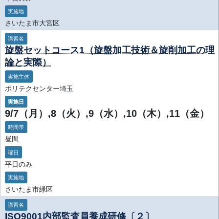
実施地
さいたま市大宮区
講習名
旋盤セットコース1（旋盤加工技術＆旋削加工の理
論と実際）
実施主体
ポリテクセンター埼玉
実施日
9/7（月）,8（火）,9（水）,10（木）,11（金）
時間帯
昼間
曜日
平日のみ
実施地
さいたま市緑区
講習名
ISO9001内部監査員養成研修〔２〕