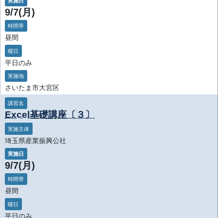
実施日
9/7(月)
時間帯
昼間
曜日
平日のみ
実施地
さいたま市大宮区
講習名
Excel基礎講座〔３〕
実施主体
埼玉県産業振興公社
実施日
9/7(月)
時間帯
昼間
曜日
平日のみ