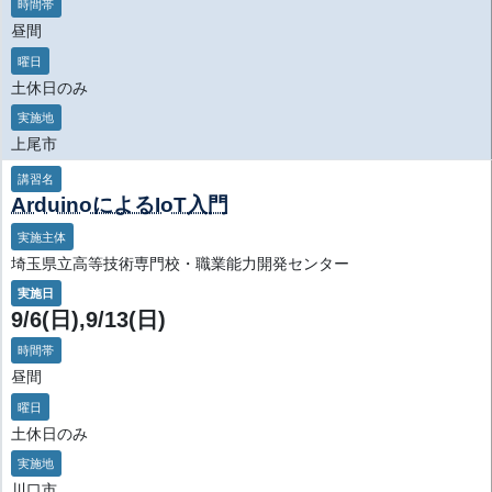
時間帯
昼間
曜日
土休日のみ
実施地
上尾市
講習名
ArduinoによるIoT入門
実施主体
埼玉県立高等技術専門校・職業能力開発センター
実施日
9/6(日),9/13(日)
時間帯
昼間
曜日
土休日のみ
実施地
川口市