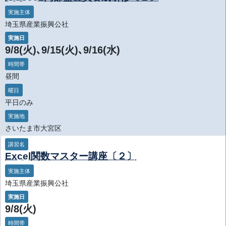
実施主体
埼玉県産業振興公社
実施日
9/8(火)､9/15(火)､9/16(水)
時間帯
昼間
曜日
平日のみ
実施地
さいたま市大宮区
講習名
Excel関数マスター講座〔２〕
実施主体
埼玉県産業振興公社
実施日
9/8(火)
時間帯