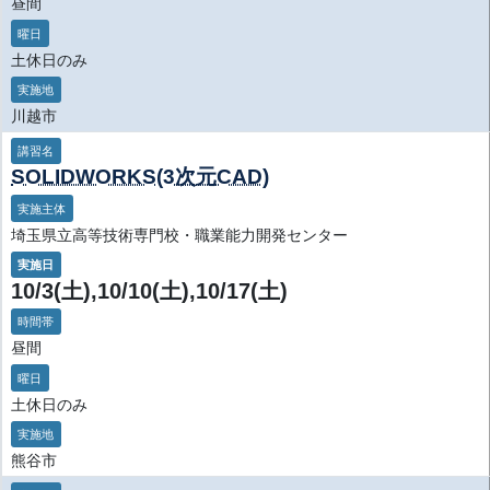
昼間
曜日
土休日のみ
実施地
川越市
講習名
SOLIDWORKS(3次元CAD)
実施主体
埼玉県立高等技術専門校・職業能力開発センター
実施日
10/3(土),10/10(土),10/17(土)
時間帯
昼間
曜日
土休日のみ
実施地
熊谷市