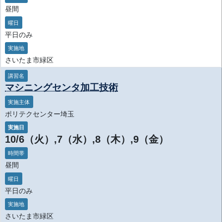
昼間
曜日
平日のみ
実施地
さいたま市緑区
講習名
マシニングセンタ加工技術
実施主体
ポリテクセンター埼玉
実施日
10/6（火）,7（水）,8（木）,9（金）
時間帯
昼間
曜日
平日のみ
実施地
さいたま市緑区