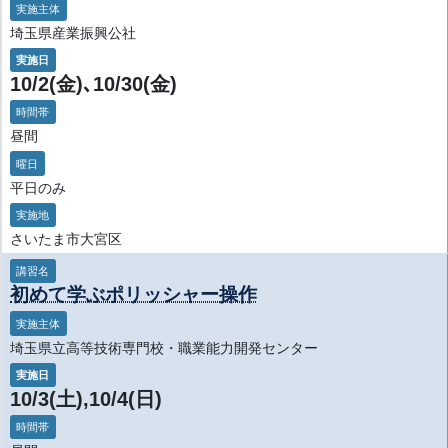
実施主体
埼玉県産業振興公社
実施日
10/2(金)､10/30(金)
時間帯
昼間
曜日
平日のみ
実施地
さいたま市大宮区
講習名
初めて学ぶポリッシャー操作
実施主体
埼玉県立高等技術専門校・職業能力開発センター
実施日
10/3(土),10/4(日)
時間帯