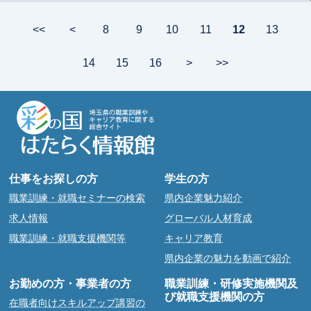
<<
<
8
9
10
11
12
13
14
15
16
>
>>
仕事をお探しの方
学生の方
職業訓練・就職セミナーの検索
県内企業魅力紹介
求人情報
グローバル人材育成
職業訓練・就職支援機関等
キャリア教育
県内企業の魅力を動画で紹介
お勤めの方・事業者の方
職業訓練・研修実施機関及
び就職支援機関の方
在職者向けスキルアップ講習の