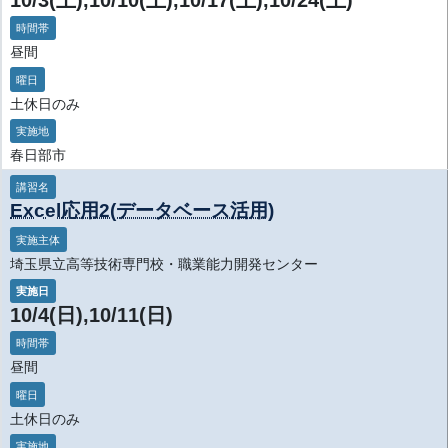
10/3(土),10/10(土),10/17(土),10/24(土)
時間帯
昼間
曜日
土休日のみ
実施地
春日部市
講習名
Excel応用2(データベース活用)
実施主体
埼玉県立高等技術専門校・職業能力開発センター
実施日
10/4(日),10/11(日)
時間帯
昼間
曜日
土休日のみ
実施地