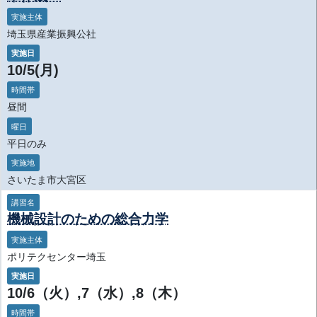
実施主体
埼玉県産業振興公社
実施日
10/5(月)
時間帯
昼間
曜日
平日のみ
実施地
さいたま市大宮区
講習名
機械設計のための総合力学
実施主体
ポリテクセンター埼玉
実施日
10/6（火）,7（水）,8（木）
時間帯