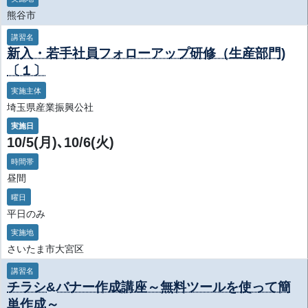
熊谷市
講習名
新入・若手社員フォローアップ研修（生産部門)
〔１〕
実施主体
埼玉県産業振興公社
実施日
10/5(月)､10/6(火)
時間帯
昼間
曜日
平日のみ
実施地
さいたま市大宮区
講習名
チラシ&バナー作成講座～無料ツールを使って簡
単作成～