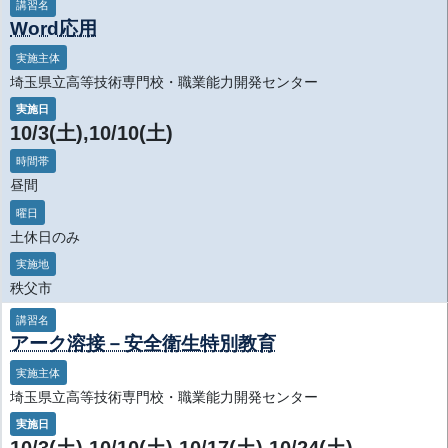
講習名
Word応用
実施主体
埼玉県立高等技術専門校・職業能力開発センター
実施日
10/3(土),10/10(土)
時間帯
昼間
曜日
土休日のみ
実施地
秩父市
講習名
アーク溶接－安全衛生特別教育
実施主体
埼玉県立高等技術専門校・職業能力開発センター
実施日